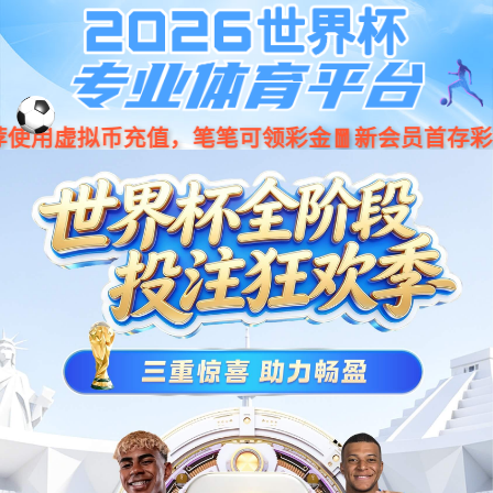
乐动·LDSports(中国)体育官
网-ldsports-vip
欢迎访问山东乐动·LDSports(中国)体育官网环�？萍加邢薰
荆《嗄曛圃炀� 专注污水工程
全国服务热线：
18866776762
乐动LDSports
产品专区
资质证书