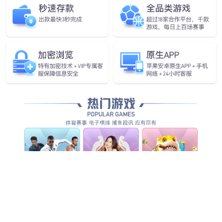
详情内容
垃圾焚烧炉产品介绍
垃圾焚烧炉采用的是目前的一次热解气化+环绕风混燃
+二次焚烧+燃尽处理的焚烧方式。
垃圾焚烧炉采用国外焚烧技术及设备处理固体废弃物垃圾
焚烧炉由垃圾前处理系统，焚烧系统，烟雾生化除尘系统及煤
气发生炉（辅助点火焚烧）四大系统组成集自动送料、分筛、
烘干、焚烧、清灰、除尘、自动化控制于一体。该设备精良的
一
贯品质，实现了固废处理的“无害化、无量化、安定化”处
理。