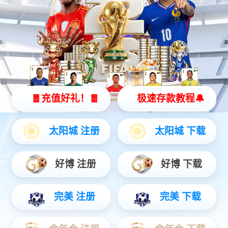
招贤纳士
电子地图
新闻资讯
关于我们
联系我们
您的位置：
首页
>>
产品中心
>>
垃圾焚烧炉
产品导航
污水处理设备